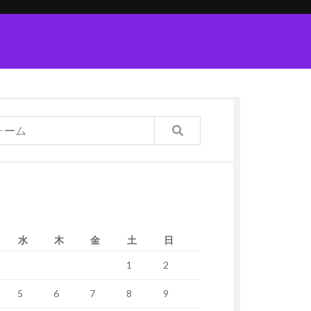
水
木
金
土
日
1
2
5
6
7
8
9